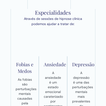
Especialidades
Através de sessões de hipnose clínica
podemos ajudar a tratar de:
Fobias e
Ansiedade
Depressão
Medos
A
A
ansiedade
depressão
As fobias
é um
é uma das
são
estado
perturbações
perturbações
emocional
mentais
mentais
caraterizado
mais
causadas
por
prevalentes
pela
sentimentos
da