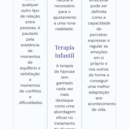
qualquer
necessário
pode ser
outro tipo
para o
definida
de relação
ajustamento
como a
entre
a uma nova
capacidade
pessoas, é
realidade.
de
pautado
perceber,
pela
expressar e
existência
Terapia
regular as
de
emoções
Infantil
momentos
em si
de
próprio e
A terapia
equilíbrio e
nos outros,
de hipnose
satisfação
de forma a
tem
e
conseguir
ganhado
momentos
uma melhor
cada vez
de conflitos
adaptação
mais
e
aos
destaque
dificuldades.
acontecimentos
como uma
de vida.
abordagem
eficaz no
tratamento
de diversas