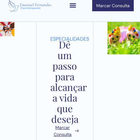
Marcar Consulta
ESPECIALIDADES
Dê
um
passo
para
alcançar
a vida
que
deseja
Marcar
Consulta