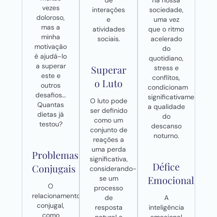
vezes
interações
sociedade,
doloroso,
e
uma vez
mas a
atividades
que o ritmo
minha
sociais.
acelerado
motivação
do
é ajudá-lo
quotidiano,
a superar
Superar
stress e
este e
conflitos,
o Luto
outros
condicionam
desafios…
significativamente
O luto pode
Quantas
a qualidade
ser definido
dietas já
do
como um
testou?
descanso
conjunto de
noturno.
reações a
uma perda
Problemas
significativa,
Défice
Conjugais
considerando-
Emocional
se um
O
processo
relacionamento
de
A
conjugal,
resposta
inteligência
como
natural e
emocional