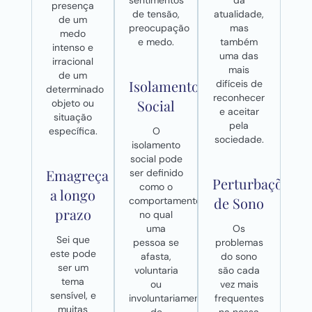
presença
de tensão,
atualidade,
de um
preocupação
mas
medo
e medo.
também
intenso e
uma das
irracional
mais
de um
Isolamento
difíceis de
determinado
reconhecer
Social
objeto ou
e aceitar
situação
pela
específica.
O
sociedade.
isolamento
social pode
Emagreça
ser definido
Perturbações
como o
a longo
de Sono
comportamento
prazo
no qual
uma
Os
Sei que
pessoa se
problemas
este pode
afasta,
do sono
ser um
voluntaria
são cada
tema
ou
vez mais
sensível, e
involuntariamente,
frequentes
muitas
de
na nossa