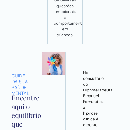
questões
emocionais
e
comportamentais
em
crianças.
No
CUIDE
consultório
DA SUA
do
SAÚDE
Hipnoterapeuta
MENTAL
Emanuel
Encontre
Fernandes,
aqui o
a
hipnose
equilíbrio
clínica é
que
o ponto