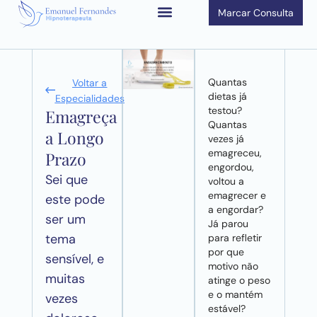
Marcar Consulta
Quantas
Voltar a
dietas já
Especialidades
testou?
Emagreça
Quantas
a Longo
vezes já
emagreceu,
Prazo
engordou,
Sei que
voltou a
emagrecer e
este pode
a engordar?
ser um
Já parou
tema
para refletir
por que
sensível, e
motivo não
muitas
atinge o peso
e o mantém
vezes
estável?