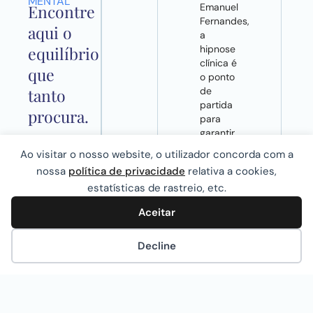
MENTAL
Emanuel
Encontre
Fernandes,
aqui o
a
hipnose
equilíbrio
clínica é
que
o ponto
de
tanto
partida
procura.
para
garantir
o
Ao visitar o nosso website, o utilizador concorda com a
tratamento
nossa
política de privacidade
relativa a cookies,
de
estatísticas de rastreio, etc.
problemas
que
Aceitar
afetam
gravemente
a
Decline
qualidade
de vida
das
pessoas.