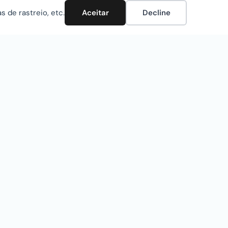
as de rastreio, etc.
Aceitar
Decline
ntre em Contacto
a Elias Garcia, Complexo Comercial e Habitacional
ifício Elias Garcia II, Entrada 3
nta Luzia, Fração C, Loja n. 7
050-023 Funchal