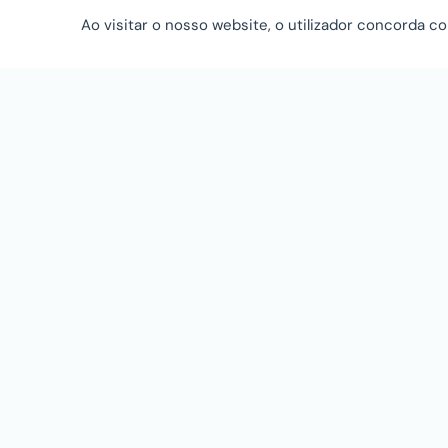
Ao visitar o nosso website, o utilizador concorda 
Não descuide da sua saúde mental, ela é