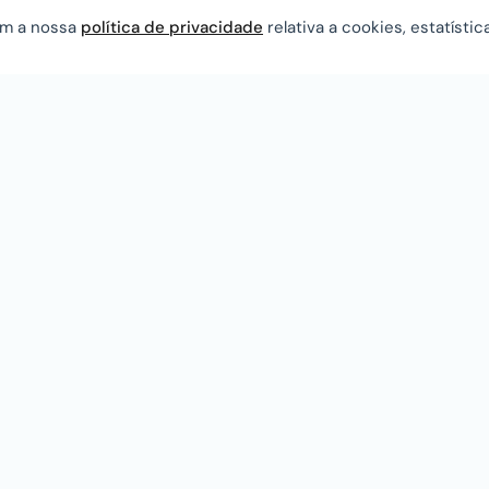
com a nossa
política de privacidade
relativa a cookies, estatístic
Links Rápidos
E
Especialidades
Ru
Ed
Contactos
Sa
Política de Privacidade
9
Política de Cookies